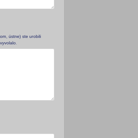
m, ústne) ste urobili
vyvolalo.