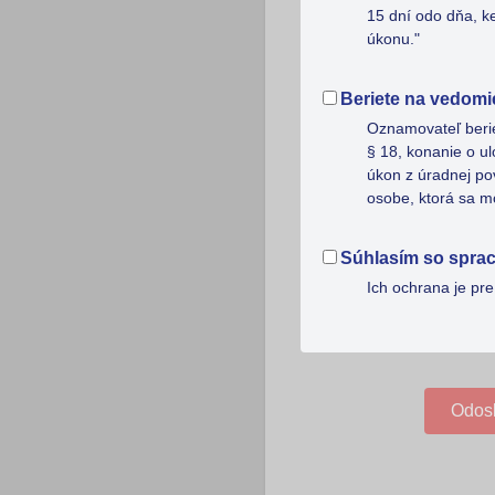
15 dní odo dňa, k
úkonu."
Beriete na vedomie
Oznamovateľ berie
§ 18, konanie o u
úkon z úradnej po
osobe, ktorá sa m
Súhlasím so spra
Ich ochrana je pr
Odos