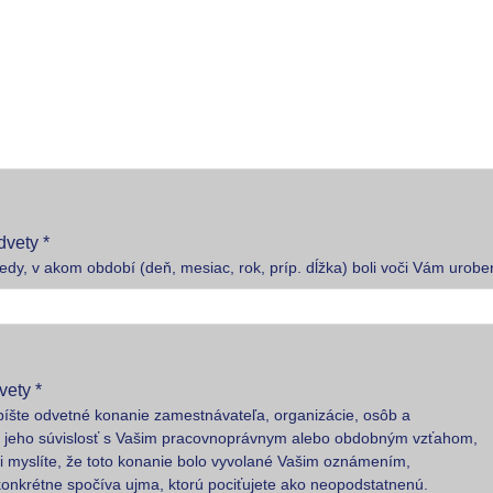
dvety *
kedy, v akom období (deň, mesiac, rok, príp. dĺžka) boli voči Vám urob
vety *
opíšte odvetné konanie zamestnávateľa, organizácie, osôb a
e jeho súvislosť s Vašim pracovnoprávnym alebo obdobným vzťahom,
si myslíte, že toto konanie bolo vyvolané Vašim oznámením,
konkrétne spočíva ujma, ktorú pociťujete ako neopodstatnenú.