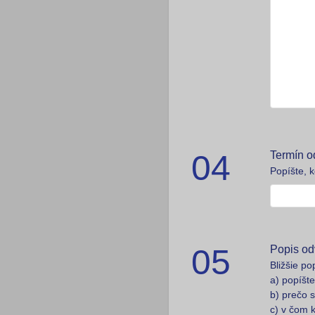
04
Termín o
Popíšte, 
05
Popis od
Bližšie p
a) popíšt
b) prečo 
c) v čom 