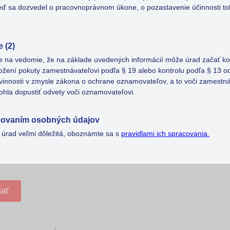
eď sa dozvedel o pracovnoprávnom úkone, o pozastavenie účinnosti t
 (2)
 na vedomie, že na základe uvedených informácií môže úrad začať ko
ložení pokuty zamestnávateľovi podľa § 19 alebo kontrolu podľa § 13 od
vinnosti v zmysle zákona o ochrane oznamovateľov, a to voči zamestnáv
ohla dopustiť odvety voči oznamovateľovi.
covaním osobných údajov
e úrad veľmi dôležitá, oboznámte sa s
pravidlami ich spracovania.
lať