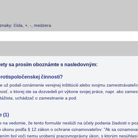
naky: čísla, +, -, medzera
ety sa prosím oboznámte s nasledovným:
rotispoločenskej činnosti?
 už podali oznámenie verejnej inštitúciii alebo svojmu zamestnávateľov
sť, o ktorej ste sa dozvedeli pri výkone svojej práce, napr. ako zame
stážista, uchádzač o zamestnanie a pod.
 (1)
 na vedomie, že tento formulár neslúži na účely podania žiadosti o poz
 úkonu podľa § 12 zákon o ochrane oznamovateľov: "Ak sa oznamovat
mením bol voči nemu urobený pracovnoprávny úkon, s ktorým nesúhlasí