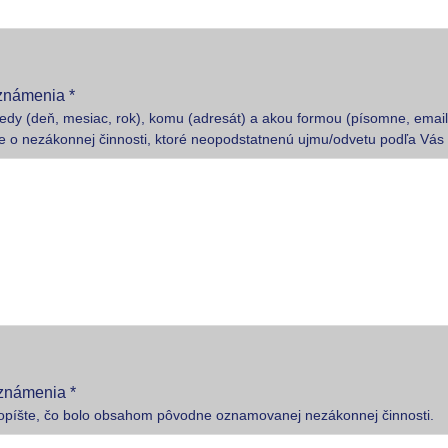
známenia *
kedy (deň, mesiac, rok), komu (adresát) a akou formou (písomne, emailo
 o nezákonnej činnosti, ktoré neopodstatnenú ujmu/odvetu podľa Vás 
známenia *
opíšte, čo bolo obsahom pôvodne oznamovanej nezákonnej činnosti.